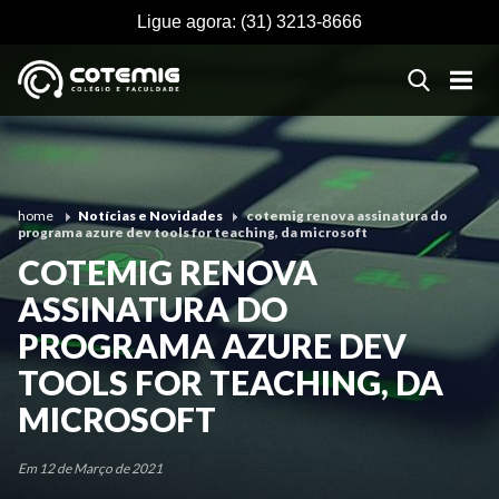
Ligue agora:
(31) 3213-8666
home
Notícias e Novidades
cotemig renova assinatura do
programa azure dev tools for teaching, da microsoft
COTEMIG RENOVA
ASSINATURA DO
PROGRAMA AZURE DEV
TOOLS FOR TEACHING, DA
MICROSOFT
Em 12 de Março de 2021